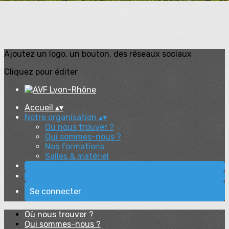
Ajoutez un logo, un bouton, des réseaux sociaux
Cliquez pour éditer
Accueil
▴
▾
Notre organisation
▴
▾
Où nous trouver ?
Qui sommes-nous ?
Nos formations
Salles & matériel
Se connecter
Où nous trouver ?
Qui sommes-nous ?