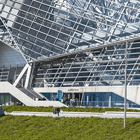
Exporter les lignes sélectionnées
Exporter toutes les colonnes
Exporter uniquement les colonnes affichées
Menu
<
>
Où nous trouver ?
Qui sommes-nous ?
Nos formations
Salles & matériel
?>
Images de la page d'accueil
Cliquez pour éditer