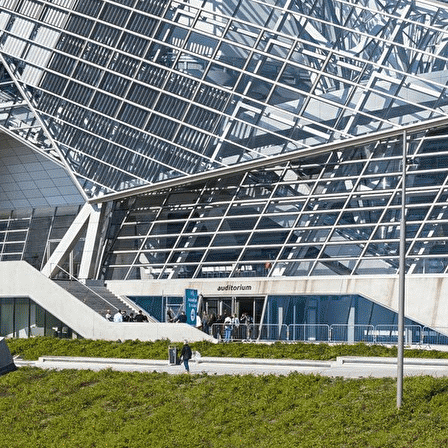
Exporter les lignes sélectionnées
Exporter toutes les colonnes
Exporter uniquement les colonnes affichées
Menu
?>
Images de la page d'accueil
Cliquez pour éditer
Texte, bouton et/ou inscription à la newsletter
Cliquez pour éditer
AVF Lyon-Rhône vous accueille dans votre nouvel
environnement
Je m'abonne à la newsletter
OK