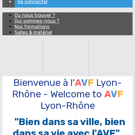
Se connecter
Où nous trouver ?
Qui sommes-nous ?
Nos formations
Salles & matériel
Bienvenue à l'
A
V
F
Lyon-
Rhône
-
Welcome to
A
V
F
Lyon-Rhône
"Bien dans sa ville, bien
dans sa vie avec l'AVF"