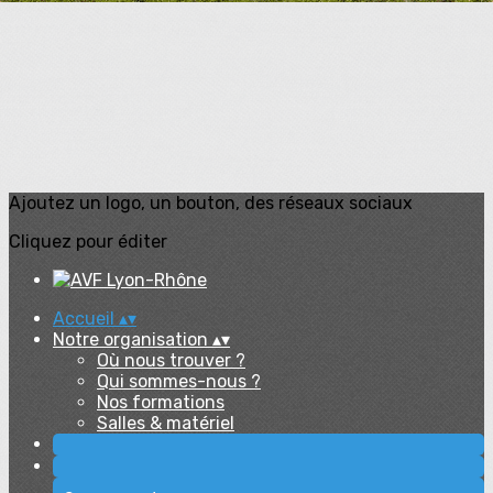
Ajoutez un logo, un bouton, des réseaux sociaux
Cliquez pour éditer
Accueil
▴
▾
Notre organisation
▴
▾
Où nous trouver ?
Qui sommes-nous ?
Nos formations
Salles & matériel