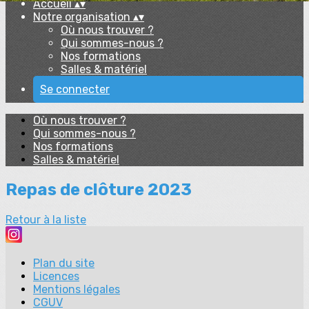
Accueil
▴
▾
Notre organisation
▴
▾
Où nous trouver ?
Qui sommes-nous ?
Nos formations
Salles & matériel
Se connecter
Où nous trouver ?
Qui sommes-nous ?
Nos formations
Salles & matériel
Repas de clôture 2023
Retour à la liste
Plan du site
Licences
Mentions légales
CGUV