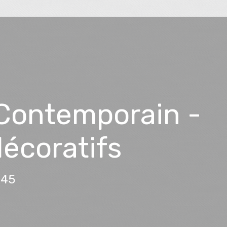
 Contemporain -
décoratifs
:45