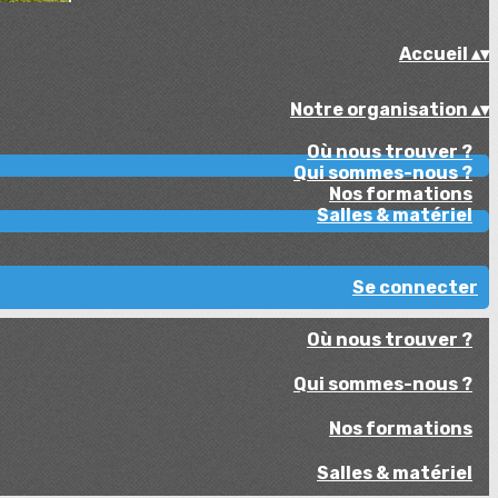
Accueil
▴
▾
Notre organisation
▴
▾
Où nous trouver ?
Qui sommes-nous ?
Nos formations
Salles & matériel
Se connecter
Où nous trouver ?
Qui sommes-nous ?
Nos formations
Salles & matériel