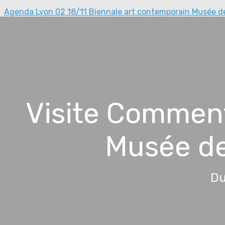
Agenda Lyon 02
18/11 Biennale art contemporain Musée d
Visite Comment
Musée des
Du