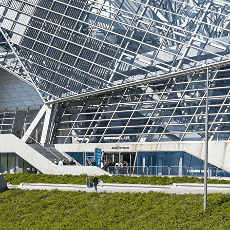
Exporter les lignes sélectionnées
Exporter toutes les colonnes
Exporter uniquement les colonnes affichées
Menu
?>
Images de la page d'accueil
Cliquez pour éditer
Ajoutez un logo, un bouton, des réseaux sociaux
Cliquez pour éditer