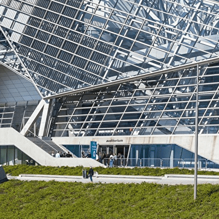
Exporter les lignes sélectionnées
Exporter toutes les colonnes
Exporter uniquement les colonnes affichées
Menu
?>
Images de la page d'accueil
Cliquez pour éditer
Ajoutez un logo, un bouton, des réseaux sociaux
Cliquez pour éditer