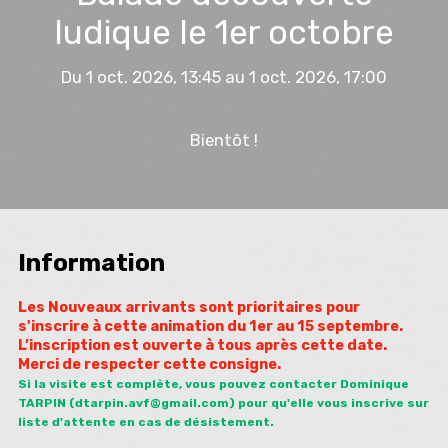
ludique le 1er octobre
Du 1 oct. 2026, 13:45 au 1 oct. 2026, 17:00
Bientôt !
Information
Les Nouveaux arrivants sont prioritaires pour
s'inscrire à cette animation du 1er au 15 septembre.
L’inscription est ouverte à tous après cette date.
Merci de respecter cette consigne.
Si la visite est complète, vous pouvez contacter Dominique
TARPIN (dtarpin.avf@gmail.com)
pour qu'elle vous inscrive sur
liste d'attente en cas de désistement.