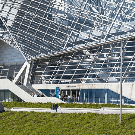
Exporter les lignes sélectionnées
Exporter toutes les colonnes
Exporter uniquement les colonnes affichées
Menu
?>
Images de la page d'accueil
Cliquez pour éditer
Ajoutez un logo, un bouton, des réseaux sociaux
Cliquez pour éditer