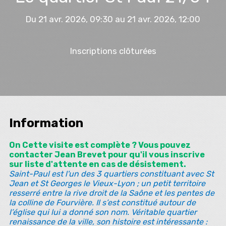
Du 21 avr. 2026, 09:30 au 21 avr. 2026, 12:00
Inscriptions clôturées
Information
On Cette visite est complète ? Vous pouvez
contacter
Jean Brevet
pour qu'il vous inscrive
sur liste d'attente en cas de désistement.
Saint-Paul est l'un des 3 quartiers constituant avec St
Jean et St Georges le Vieux-Lyon ; un petit territoire
resserré entre la rive droit de la Saône et les pentes de
la colline de Fourvière. Il s’est constitué autour de
l’église qui lui a donné son nom. Véritable quartier
renaissance de la ville, son histoire est intéressante :