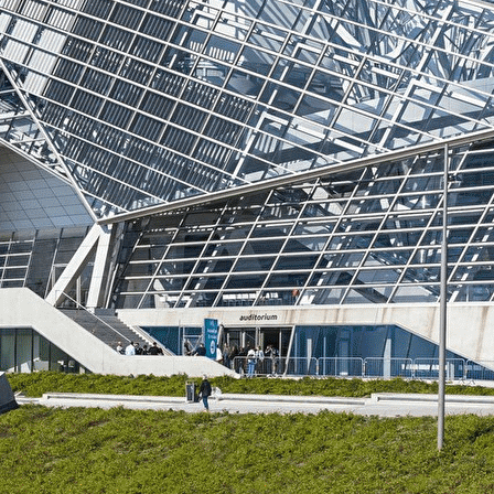
Exporter les lignes sélectionnées
Exporter toutes les colonnes
Exporter uniquement les colonnes affichées
Menu
?>
Images de la page d'accueil
Cliquez pour éditer
Ajoutez un logo, un bouton, des réseaux sociaux
Cliquez pour éditer