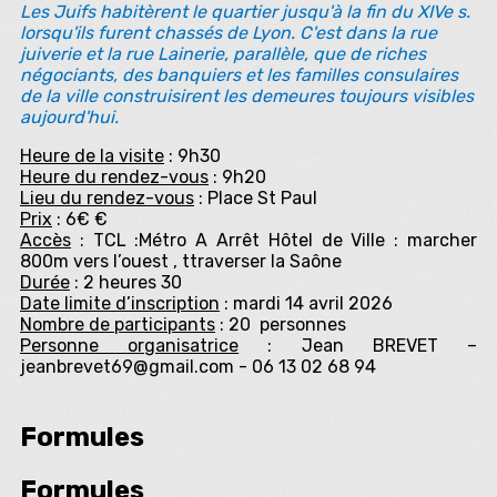
Les Juifs habitèrent le quartier jusqu'à la fin du XIVe s.
lorsqu'ils furent chassés de Lyon. C'est dans la rue
juiverie et la rue Lainerie, parallèle, que de riches
négociants, des banquiers et les familles consulaires
de la ville construisirent les demeures toujours visibles
aujourd'hui.
Heure de la visite
: 9h30
Heure du rendez-vous
: 9h20
Lieu du rendez-vous
: Place St Paul
Prix
: 6€ €
Accès
: TCL :Métro A Arrêt Hôtel de Ville : marcher
800m vers l’ouest , ttraverser la Saône
Durée
: 2 heures 30
Date limite d’inscription
: mardi 14 avril 2026
Nombre de participants
: 20 personnes
Personne organisatrice
: Jean BREVET –
jeanbrevet69@gmail.com - 06 13 02 68 94
Formules
Formules