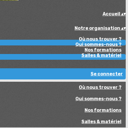
Accueil
▴
▾
Notre organisation
▴
▾
Où nous trouver ?
Qui sommes-nous ?
Nos formations
Salles & matériel
Se connecter
Où nous trouver ?
Qui sommes-nous ?
Nos formations
Salles & matériel