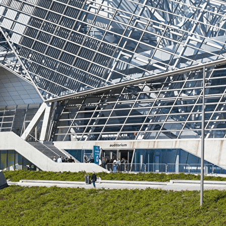
Exporter les lignes sélectionnées
Exporter toutes les colonnes
Exporter uniquement les colonnes affichées
Menu
?>
Images de la page d'accueil
Cliquez pour éditer
Ajoutez un logo, un bouton, des réseaux sociaux
Cliquez pour éditer